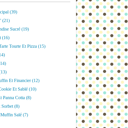
cipal
(39)
'
(21)
dise Sucré
(19)
t
(16)
arte Tourte Et Pizza
(15)
14)
14)
(13)
fin Et Financier
(12)
Cookie Et Sablé
(10)
t Panna Cotta
(8)
 Sorbet
(8)
 Muffin Salé
(7)