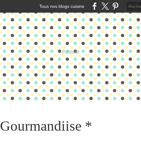
Tous nos blogs cuisine
Publicité
t Gourmandiise *