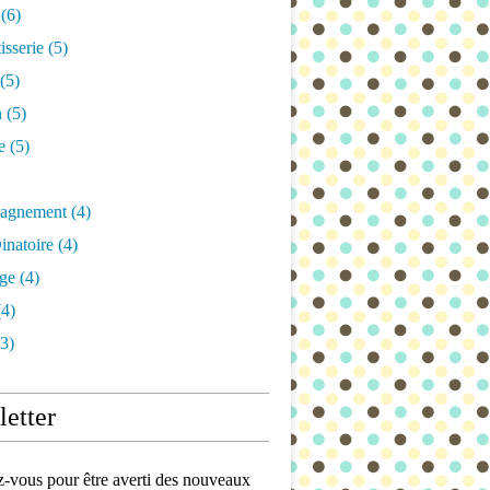
(6)
isserie
(5)
(5)
n
(5)
e
(5)
agnement
(4)
inatoire
(4)
ge
(4)
4)
3)
etter
vous pour être averti des nouveaux