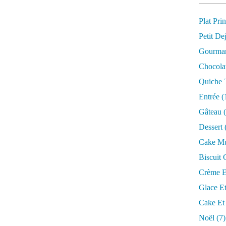
Plat Prin
Petit Dej
Gourman
Chocola
Quiche T
Entrée
(
Gâteau
(
Dessert
Cake Muf
Biscuit 
Crème E
Glace Et
Cake Et
Noël
(7)