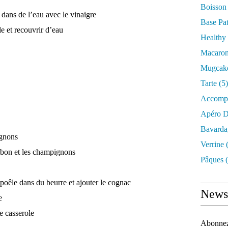
Boisson
dans de l’eau avec le vinaigre
Base Pat
le et recouvrir d’eau
Healthy
Macaro
Mugcak
Tarte
(5)
Accomp
Apéro D
Bavarda
ignons
Verrine
(
mbon et les champignons
Pâques
(
 poêle dans du beurre et ajouter le cognac
Newsl
e
e casserole
Abonnez-