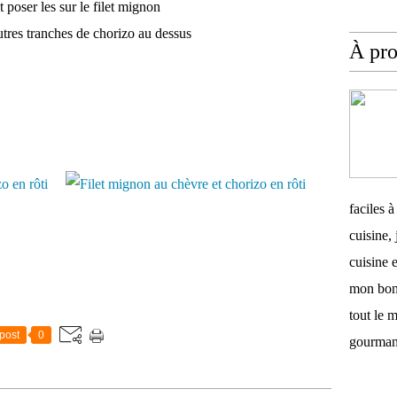
poser les sur le filet mignon
tres tranches de chorizo au dessus
À pr
faciles 
cuisine,
cuisine 
mon bonh
tout le 
post
0
gourmand